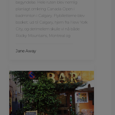
begyndelse. Hele ruten blev nemlig
planlagt omkring Canada Open i
badminton i Calgary. Flybilletterne blev
booket: ud til Calgary, hjem fra New York
City, og derimellem skulle vi nå både
Rocky Mountains, Montreal og
Jane Away