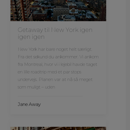
Getaway til New York igen
igen igen
New York har bare noget helt særligt.
Fra det sekund du ankommer. Vi ankom
fra Montreal, hvor vi i lejebil havde taget
en lille roadtrip med et par stops
undervejs. Planen var at nå så meget
som muligt – uden
Jane Away