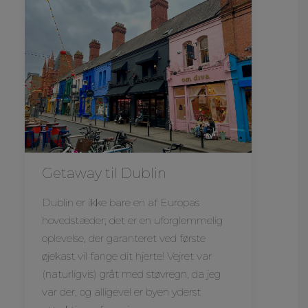
Getaway til Dublin
Dublin er ikke bare en af Europas
hovedstæder; det er en uforglemmelig
oplevelse, der garanteret ved første
øjekast vil fange dit hjerte! Vejret var
(naturligvis) gråt med støvregn, da jeg
var der, og alligevel er byen yderst