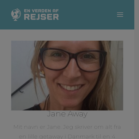
DESTINATIONER
REJSETIPS
TEMAER
REJSEBLOGGERE
SEARCH
Jane Away
Mit navn er Jane. Jeg skriver om alt fra
en lille getaway i Danmark til en 4