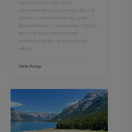
natur til storby. Efter vores
naturindsprøjtning i Canmore, fløj vi til
Toronto, Canadas største by og den
fjerdestørste by i Nordamerika. Toronto
bliver ofte kaldt verdens mest
multikulturelle by, og det kan man
virkelig
Jane Away