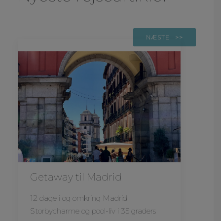
NÆSTE
Getaway til Madrid
12 dage i og omkring Madrid:
Storbycharme og pool-liv i 35 graders