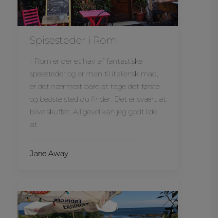
Spisesteder i Rom
I Rom er der et hav af fantastiske
spisesteder og er man til italiensk mad,
er det nærmest bare at tage det første
og bedste sted du finder. Det er svært at
blive skuffet. Alligevel kan jeg godt lide
at
Jane Away