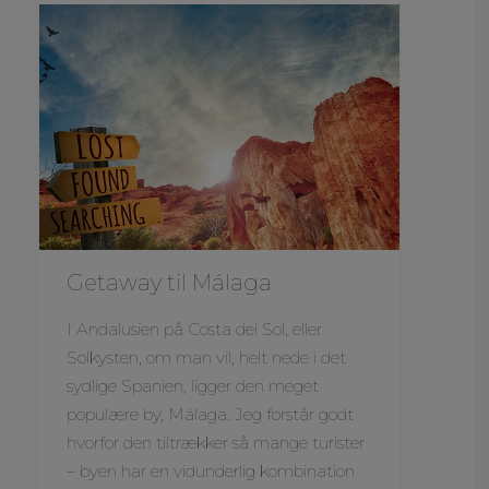
Getaway til Málaga
I Andalusien på Costa del Sol, eller
Solkysten, om man vil, helt nede i det
sydlige Spanien, ligger den meget
populære by, Málaga. Jeg forstår godt
hvorfor den tiltrækker så mange turister
– byen har en vidunderlig kombination