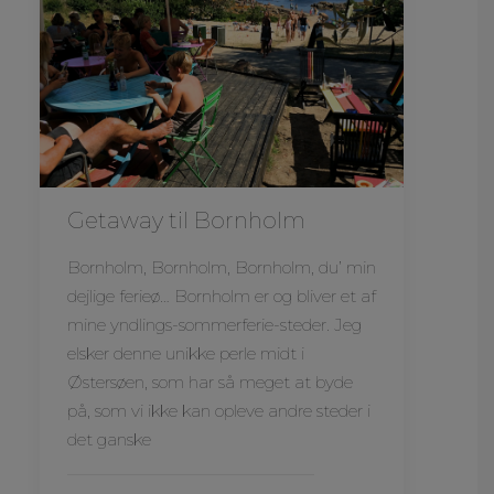
Getaway til Bornholm
Bornholm, Bornholm, Bornholm, du’ min
dejlige ferieø… Bornholm er og bliver et af
mine yndlings-sommerferie-steder. Jeg
elsker denne unikke perle midt i
Østersøen, som har så meget at byde
på, som vi ikke kan opleve andre steder i
det ganske