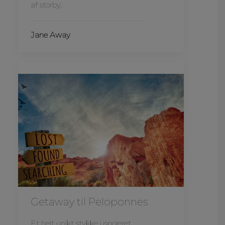
af storby,
Jane Away
Getaway til Peloponnes
Et helt unikt stykke uspoleret