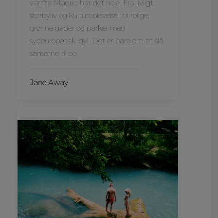
varme Madrid har det hele. Fra livligt
storbyliv og kulturoplevelser til rolige,
grønne gader og parker med
sydeuropæisk idyl. Det er bare om at slå
sanserne til og
Jane Away