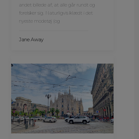
andet billede af, at alle går rundt og
forelsker sig. Naturligvis klædt i det
nyeste modetøj (og
Jane Away