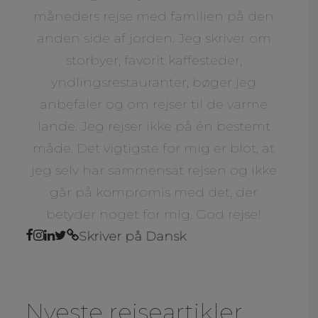
måneders rejse med familien på den
anden side af jorden. Jeg skriver om
storbyer, favorit kaffesteder,
yndlingsrestauranter, bøger jeg
anbefaler og om rejser til de varme
lande. Jeg rejser ikke på én bestemt
måde. Det vigtigste for mig er blot, at
jeg selv har sammensat rejsen og ikke
går på kompromis med det, der
betyder noget for mig. God rejse!
Skriver på Dansk
Nyeste rejseartikler