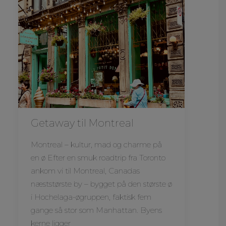
Getaway til Montreal
Montreal – kultur, mad og charme på
en ø Efter en smuk roadtrip fra Toronto
ankom vi til Montreal, Canadas
næststørste by – bygget på den største ø
i Hochelaga-øgruppen, faktisk fem
gange så stor som Manhattan. Byens
kerne ligger