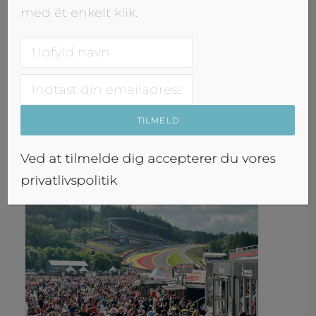
Fra Quebecs franske charme i Montreal
med ét enkelt klik.
satte vi os igen bag rattet i en ny lejebil
og kørte sydpå mod grænsen til USA.
Ved indrejse til staten New York blev vi
straks vinket ind til siden – klassisk, når
man
Jane Away
Ved at tilmelde dig accepterer du vores
privatlivspolitik