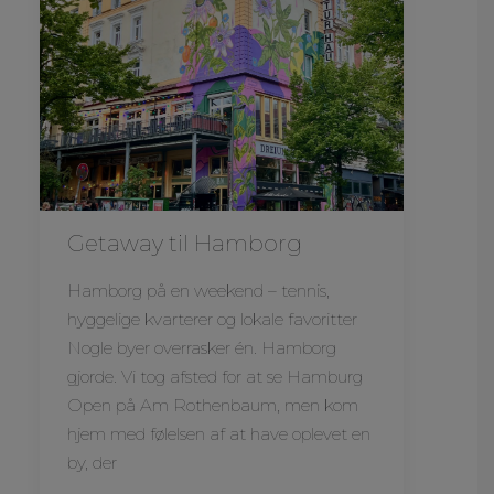
Getaway til Hamborg
Hamborg på en weekend – tennis,
hyggelige kvarterer og lokale favoritter
Nogle byer overrasker én. Hamborg
gjorde. Vi tog afsted for at se Hamburg
Open på Am Rothenbaum, men kom
hjem med følelsen af at have oplevet en
by, der