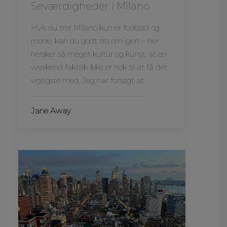
Seværdigheder i Milano
Hvis du tror Milano kun er fodbold og
mode, kan du godt tro om igen – her
hersker så meget kultur og kunst, at en
weekend faktisk ikke er nok til at få det
vigtigste med. Jeg har forsøgt at
Jane Away