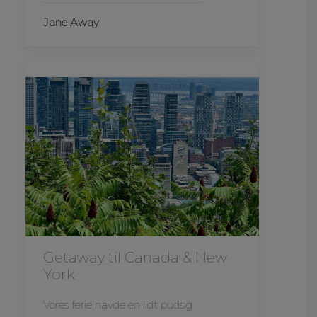
Jane Away
Getaway til Canada & New
York
Vores ferie havde en lidt pudsig