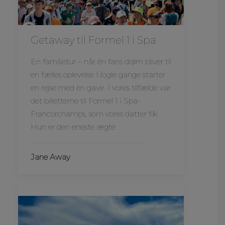
Getaway til Formel 1 i Spa
En familietur – når én fans drøm bliver til
en fælles oplevelse Nogle gange starter
en rejse med en gave. I vores tilfælde var
det billetterne til Formel 1 i Spa-
Francorchamps, som vores datter fik.
Hun er den eneste ægte
Jane Away