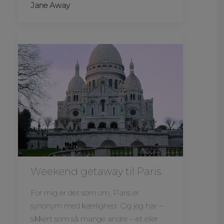
Jane Away
Weekend getaway til Paris
For mig er det som om, Paris er
synonym med kærlighed. Og jeg har –
sikkert som så mange andre – et eller