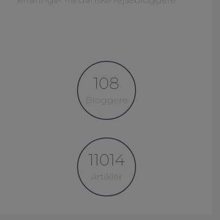
erfaringer fra danske rejsebloggere.
108
Bloggere
11014
Artikler