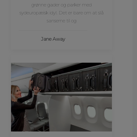
grønne gader og parker med
sydeuropæisk idyl. Det er bare om at slå
sanserne til og
Jane Away