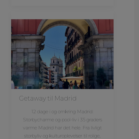
Getaway til Madrid
12 dage i og omkring Madrid:
Storbycharme og pool-liv i 35 graders
varme Madrid har det hele. Fra livligt
storbyliv og kulturoplevelser til rolige,