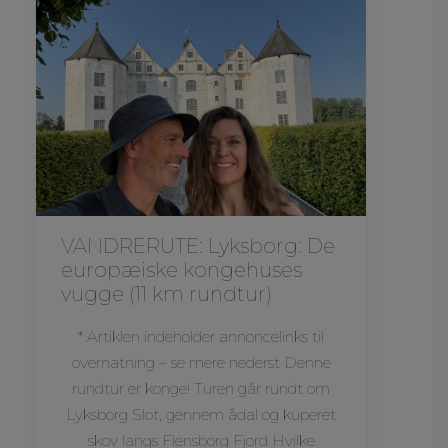
VANDRERUTE: Lyksborg: De
europæiske kongehuses
vugge (11 km rundtur)
* Artiklen indeholder annoncelinks til
overnatning – se mere nederst Denne
rundtur er konge! Turen går rundt om
Lyksborg Slot, gennem ådal og kuperet
skov langs Flensborg Fjord Hvilke