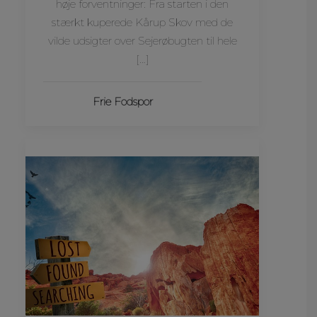
høje forventninger: Fra starten i den
stærkt kuperede Kårup Skov med de
vilde udsigter over Sejerøbugten til hele
[…]
Frie Fodspor