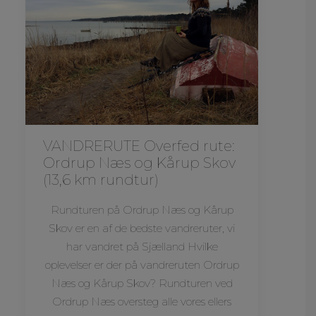
VANDRERUTE Overfed rute:
Ordrup Næs og Kårup Skov
(13,6 km rundtur)
Rundturen på Ordrup Næs og Kårup
Skov er en af de bedste vandreruter, vi
har vandret på Sjælland Hvilke
oplevelser er der på vandreruten Ordrup
Næs og Kårup Skov? Rundturen ved
Ordrup Næs oversteg alle vores ellers