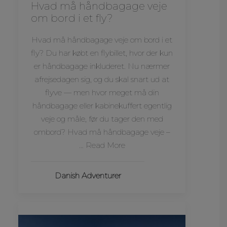
Hvad må håndbagage veje
om bord i et fly?
Hvad må håndbagage veje om bord i et
fly? Du har købt en flybillet, hvor der kun
er håndbagage inkluderet. Nu nærmer
afrejsedagen sig, og du skal snart ud at
flyve — men hvor meget må din
håndbagage eller kabinekuffert egentlig
veje og måle, før du tager den med
ombord? Hvad må håndbagage veje –
… Read More
Danish Adventurer