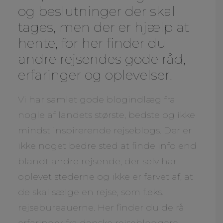
og beslutninger der skal
tages, men der er hjælp at
hente, for her finder du
andre rejsendes gode råd,
erfaringer og oplevelser.
Vi har samlet gode blogindlæg fra
nogle af landets største, bedste og ikke
mindst inspirerende rejseblogs. Der er
ikke noget bedre sted at finde info end
blandt andre rejsende, der selv har
oplevet stederne og ikke er farvet af, at
de skal sælge en rejse, som f.eks.
rejsebureauerne. Her finder du de rå