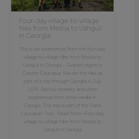
Four-day village-to-village
hike from Mestia to Ushguli
in Georgia
This is our experiences from the four-day
village-to-village hike from Mestia to
Ushguli in Georgia – Svaneti region in
Greater Caucasus. We did the hike as
part of a trip through Georgia in July
2019. See our itinerary and other
experiences from three weeks in
Georgia. This trail is part of the Trans
Caucasian Trail… Read More »Four-day
village-to-village hike from Mestia to
Ushguli in Georgia