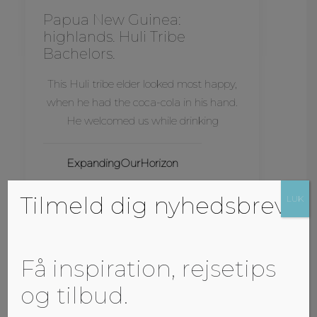
Papua New Guinea:
highlands. Huli Tribe
Bachelors.
This Huli tribe elder looked most happy,
when he had the coca-cola in his hand.
He welcomed us while drinking
ExpandingOurHorizon
Tilmeld dig nyhedsbrev
LUK
Få inspiration, rejsetips
og tilbud.