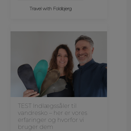
Travel with Foldbjerg
TEST Indlægssåler til
vandresko – her er vores
erfaringer og hvorfor vi
bruger dem