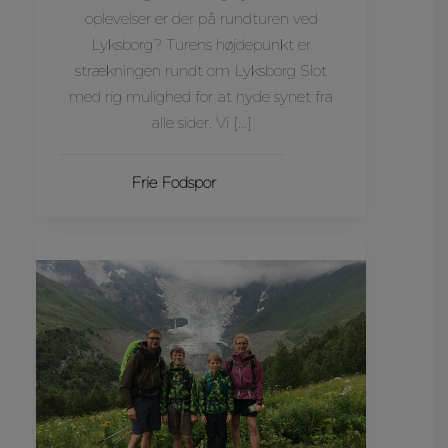
oplevelser er der på rundturen ved
Lyksborg? Turens højdepunkt er
strækningen rundt om Lyksborg Slot
med rig mulighed for at nyde synet fra
alle sider. Vi […]
Frie Fodspor