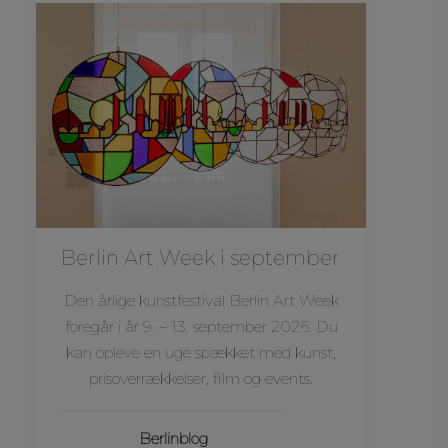
Berlin Art Week i september
Den årlige kunstfestival Berlin Art Week
foregår i år 9. – 13. september 2026. Du
kan opleve en uge spækket med kunst,
prisoverrækkelser, film og events.
Berlinblog