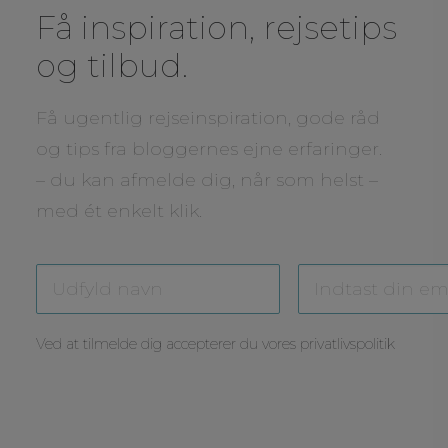
Få inspiration, rejsetips
og tilbud.
Få ugentlig rejseinspiration, gode råd
og tips fra bloggernes ejne erfaringer.
– du kan afmelde dig, når som helst –
med ét enkelt klik.
Ved at tilmelde dig accepterer du vores
privatlivspolitik