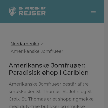
DESTINATIONER
REJSETIPS
Nordamerika
Amerikanske Jomfruøer
TEMAER
REJSEBLOGGERE
Amerikanske Jomfruøer:
SEARCH
Paradisisk øhop i Caribien
Amerikanske Jomfruøer består af tre
smukke øer: St. Thomas, St. John og St.
Croix. St. Thomas er et shoppingmekka
med duty-free butikker og smukke