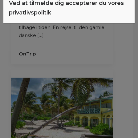
Ved at tilmelde dig accepterer du vores
Rejsetanker om De Amerikanske
privatlivspolitik
Jomfruøer, som for os var en rejse
tilbage i tiden. En rejse, til den gamle
danske […]
OnTrip