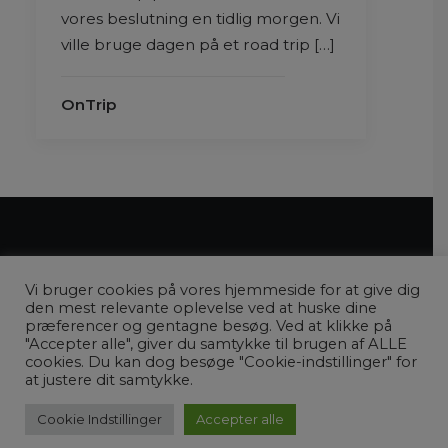
vores beslutning en tidlig morgen. Vi
ville bruge dagen på et road trip […]
OnTrip
Vi bruger cookies på vores hjemmeside for at give dig
den mest relevante oplevelse ved at huske dine
præferencer og gentagne besøg. Ved at klikke på
"Accepter alle", giver du samtykke til brugen af ​​ALLE
COPYRIGHT © 2022 ENVERDENAFREJSER.DK |
PRIVATLIVSPOLITIK
cookies. Du kan dog besøge "Cookie-indstillinger" for
at justere dit samtykke.
Cookie Indstillinger
Accepter alle