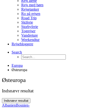
Rejs alene
Rejs med børn
Rejsetanker
Ro på rejsen
Road Trip
Skiferie
Storbyferie
Togrejser
Vandreture
Weekendtur
Rejsebloggere
Search
Europa
Østeuropa
Østeuropa
Indsnævr resultat
Indsnævr resultat
Albanien
Bosnien-