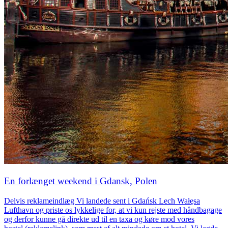
En forlænget weekend i Gdansk, Polen
Delvis reklameindlæg Vi landede sent i Gdańsk Lech Wałęsa
Lufthavn og priste os lykkelige for, at vi kun rejste med håndbagage
og derfor kunne gå direkte ud til en taxa og køre mod vores