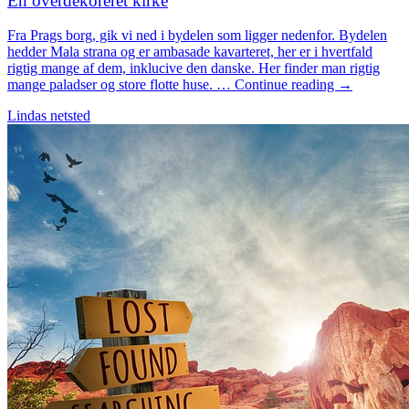
En overdekoreret kirke
Fra Prags borg, gik vi ned i bydelen som ligger nedenfor. Bydelen
hedder Mala strana og er ambasade kavarteret, her er i hvertfald
rigtig mange af dem, inklucive den danske. Her finder man rigtig
mange paladser og store flotte huse. … Continue reading →
Lindas netsted