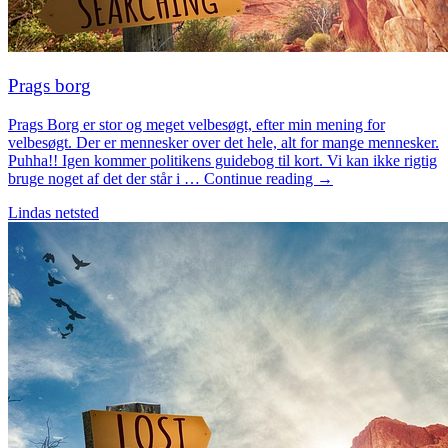
Prags borg
Prags Borg er stor og meget velbesøgt, efter min mening for
velbesøgt. Der er mennesker over det hele, alt for mange mennesker.
Puhha!! Igen kommer politikens guidebog til kort. Vi kan ikke rigtig
bruge noget af det der står i … Continue reading →
Lindas netsted