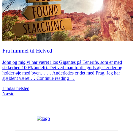
Fra himmel til Helved
John og mig vi har været i los Gigantes på Tenerife, som er med
sikkerhed 100% åndefri. Det ved man fordi “guds øje” er der og
holder øje med byen… … Anderledes er det med Prag. Jeg har
sjældent været … Continue reading →
Lindas netsted
Næste