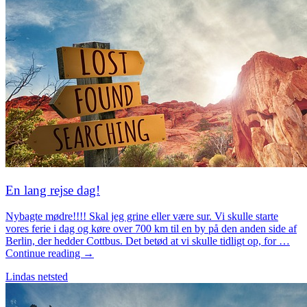
En lang rejse dag!
Nybagte mødre!!!! Skal jeg grine eller være sur. Vi skulle starte
vores ferie i dag og køre over 700 km til en by på den anden side af
Berlin, der hedder Cottbus. Det betød at vi skulle tidligt op, for …
Continue reading →
Lindas netsted