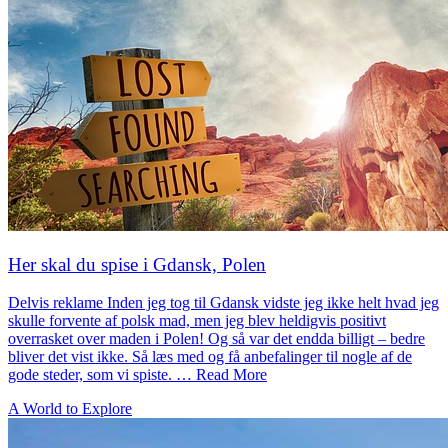
Her skal du spise i Gdansk, Polen
Delvis reklame Inden jeg tog til Gdansk vidste jeg ikke helt hvad jeg
skulle forvente af polsk mad, men jeg blev heldigvis positivt
overrasket over maden i Polen! Og så var det endda billigt – bedre
bliver det vist ikke. Så læs med og få anbefalinger til nogle af de
gode steder, som vi spiste. … Read More
A World to Explore