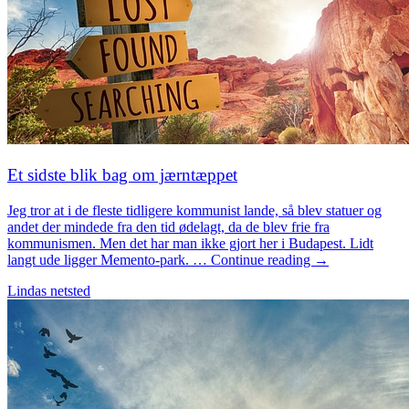
Et sidste blik bag om jærntæppet
Jeg tror at i de fleste tidligere kommunist lande, så blev statuer og
andet der mindede fra den tid ødelagt, da de blev frie fra
kommunismen. Men det har man ikke gjort her i Budapest. Lidt
langt ude ligger Memento-park. … Continue reading →
Lindas netsted