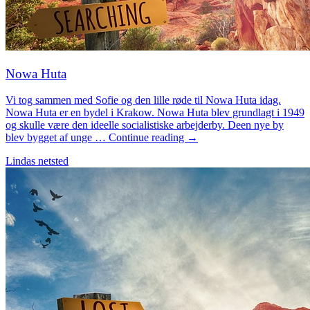
Nowa Huta
Vi tog sammen med Sofie og den lille røde til Nowa Huta idag.
Nowa Huta er en bydel i Krakow. Nowa Huta blev grundlagt i 1949
og skulle være den ideelle socialistiske arbejderby. Deen nye by
blev bygget af unge … Continue reading →
Lindas netsted