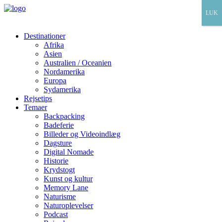
LUK
Destinationer
Afrika
Asien
Australien / Oceanien
Nordamerika
Europa
Sydamerika
Rejsetips
Temaer
Backpacking
Badeferie
Billeder og Videoindlæg
Dagsture
Digital Nomade
Historie
Krydstogt
Kunst og kultur
Memory Lane
Naturisme
Naturoplevelser
Podcast