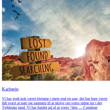
Karlstejn
Vi har godt nok været hjemme i mere end en uge, det har bare været
lidt svært at tage sig sammen til at skrive om vores sidste tur i det
Tjekkiske land. Vi har fundet ud af at vores “den … Continue