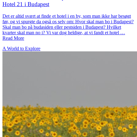
Hotel 21 i Budapest
Det er altid svært at finde et hotel i en by, som man ikke har besøgt
før, og vi spurgte da også os selv om: Hvor skal man bo i Budapest?
Skal man bo på budasiden eller pestsiden i Budapest? Hvilket
kvarter skal man no i? Vi var dog heldige, at vi fandt et hotel …
Read More
A World to Explore