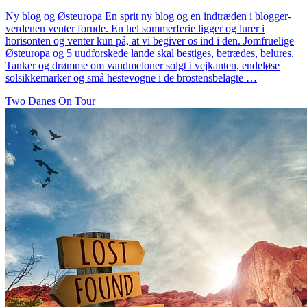
Ny blog og Østeuropa En sprit ny blog og en indtræden i blogger-
verdenen venter forude. En hel sommerferie ligger og lurer i
horisonten og venter kun på, at vi begiver os ind i den. Jomfruelige
Østeuropa og 5 uudforskede lande skal bestiges, betrædes, belures.
Tanker og drømme om vandmeloner solgt i vejkanten, endeløse
solsikkemarker og små hestevogne i de brostensbelagte …
Two Danes On Tour