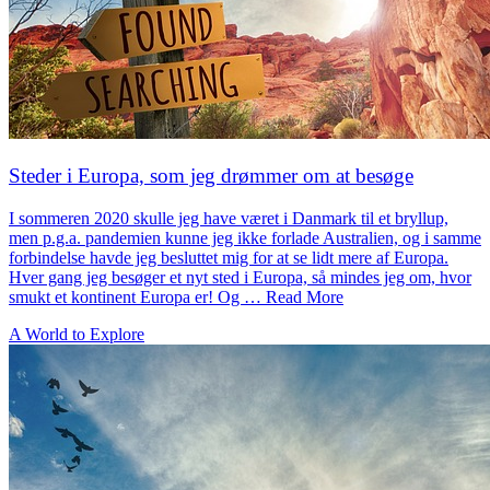
Steder i Europa, som jeg drømmer om at besøge
I sommeren 2020 skulle jeg have været i Danmark til et bryllup,
men p.g.a. pandemien kunne jeg ikke forlade Australien, og i samme
forbindelse havde jeg besluttet mig for at se lidt mere af Europa.
Hver gang jeg besøger et nyt sted i Europa, så mindes jeg om, hvor
smukt et kontinent Europa er! Og … Read More
A World to Explore