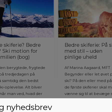
e skiferie? Bedre
Bedre skiferie: På s
? Ski motion for
med stil – uden
amilien (bog)
pinlige uheld
en berygtede, frygtede
Af Marina Aagaard, MFT
å tredjedagen på
Begynder eller let øvet 
få samtidig den bedst
ski? På den eller med p
ki-oplevelse. Alt bliver
de første skiferier skal m
 når man ved, hvad der
vænne sig til at bevæge 
 og har overblik og fysisk
ski […]
ig nyhedsbrev