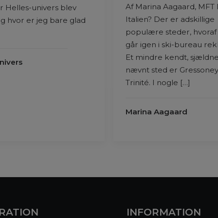
Af Marina Aagaard, MFT P
r Helles-univers blev
Italien? Der er adskillige
og hvor er jeg bare glad
populære steder, hvoraf 
går igen i ski-bureau re
Et mindre kendt, sjældn
nivers
nævnt sted er Gressoney
Trinité. I nogle […]
Marina Aagaard
IRATION
INFORMATION