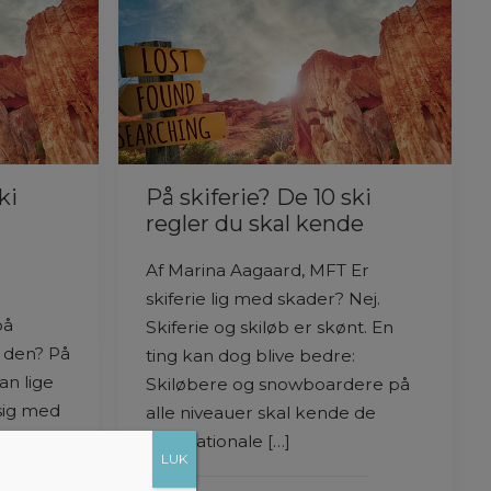
ki
På skiferie? De 10 ski
regler du skal kende
Af Marina Aagaard, MFT Er
skiferie lig med skader? Nej.
på
Skiferie og skiløb er skønt. En
å den? På
ting kan dog blive bedre:
an lige
Skiløbere og snowboardere på
sig med
alle niveauer skal kende de
internationale […]
LUK