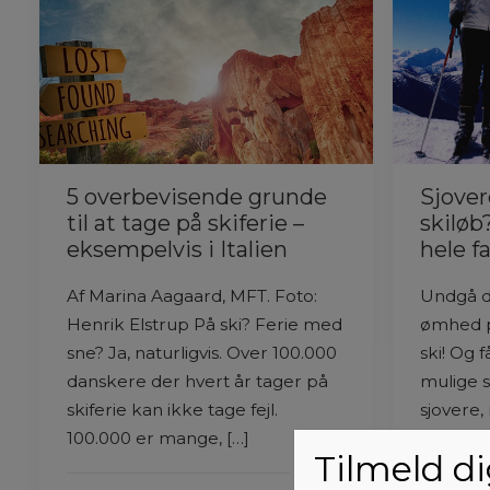
5 overbevisende grunde
Sjover
til at tage på skiferie –
skiløb
eksempelvis i Italien
hele f
Af Marina Aagaard, MFT. Foto:
Undgå d
Henrik Elstrup På ski? Ferie med
ømhed p
sne? Ja, naturligvis. Over 100.000
ski! Og 
danskere der hvert år tager på
mulige s
skiferie kan ikke tage fejl.
sjovere,
100.000 er mange, […]
skal til,
Tilmeld d
[…]