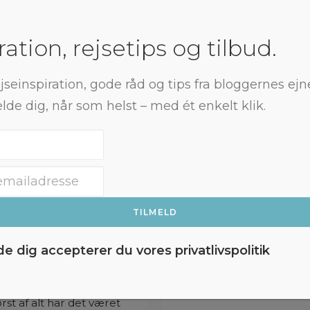
Marina Aagaard
Aagaard
ration, rejsetips og tilbud.
jseinspiration, gode råd og tips fra bloggernes ejne
lde dig, når som helst – med ét enkelt klik.
lde dig accepterer du vores
privatlivspolitik
edste oplevelser i
Skiferie med solo s
og stilhed:
Gressoney, Italien
rst af alt har det været