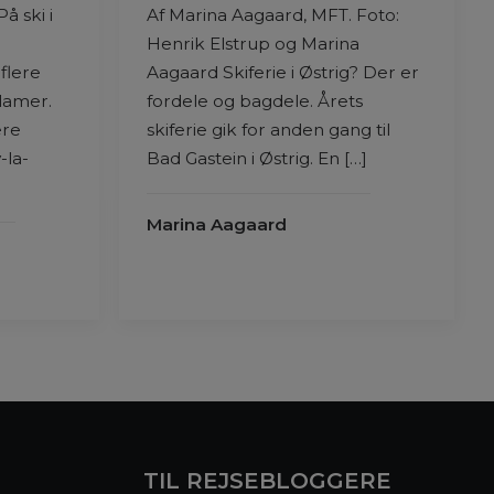
å ski i
Af Marina Aagaard, MFT. Foto:
Henrik Elstrup og Marina
flere
Aagaard Skiferie i Østrig? Der er
klamer.
fordele og bagdele. Årets
ere
skiferie gik for anden gang til
-la-
Bad Gastein i Østrig. En […]
Marina Aagaard
TIL REJSEBLOGGERE