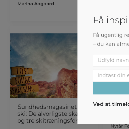
Marina Aagaard
Marina 
Få inspi
Få ugentlig re
– du kan afme
Ved at tilme
Sundhedsmagasinet om
De 6 b
ski: De alvorligste skader
2015
og tre skitræningsformer
Nytår Fø