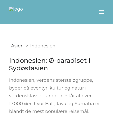
DESTINATIONER
REJSETIPS
Asien
Indonesien
TEMAER
Indonesien: Ø-paradiset i
REJSEBLOGGERE
Sydøstasien
SEARCH
Indonesien, verdens største øgruppe,
byder på eventyr, kultur og natur i
verdensklasse. Landet består af over
17.000 øer, hvor Bali, Java og Sumatra er
blandt de mest populære rejsemål.