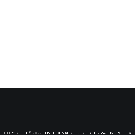
COPYRIGHT © 2022 ENVERDENAFREJSER.DK |
PRIVATLIVSPOLITIK