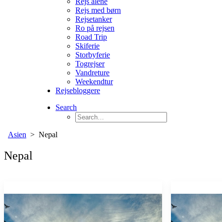
Rejs alene
Rejs med børn
Rejsetanker
Ro på rejsen
Road Trip
Skiferie
Storbyferie
Togrejser
Vandreture
Weekendtur
Rejsebloggere
Search
Asien
Nepal
Nepal