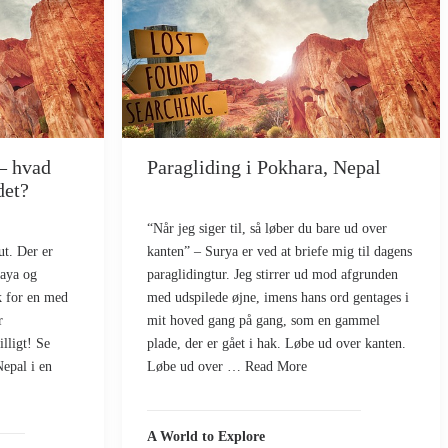
– hvad
Paragliding i Pokhara, Nepal
det?
“Når jeg siger til, så løber du bare ud over
ut. Der er
kanten” – Surya er ved at briefe mig til dagens
laya og
paraglidingtur. Jeg stirrer ud mod afgrunden
sk for en med
med udspilede øjne, imens hans ord gentages i
r
mit hoved gang på gang, som en gammel
illigt! Se
plade, der er gået i hak. Løbe ud over kanten.
Nepal i en
Løbe ud over … Read More
A World to Explore