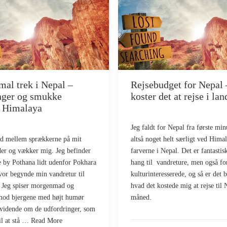
al trek i Nepal –
Rejsebudget for Nepal 
nger og smukke
koster det at rejse i lan
i Himalaya
Jeg faldt for Nepal fra første min
ind mellem sprækkerne på mit
altså noget helt særligt ved Hima
er og vækker mig. Jeg befinder
farverne i Nepal. Det er fantasti
le by Pothana lidt udenfor Pokhara
hang til vandreture, men også fo
lvor begynde min vandretur til
kulturinteresserede, og så er det b
 Jeg spiser morgenmad og
hvad det kostede mig at rejse til 
mod bjergene med højt humør
måned.
uvidende om de udfordringer, som
il at stå … Read More