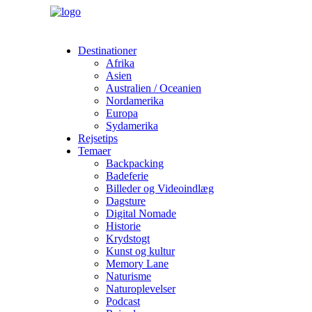
Destinationer
Afrika
Asien
Australien / Oceanien
Nordamerika
Europa
Sydamerika
Rejsetips
Temaer
Backpacking
Badeferie
Billeder og Videoindlæg
Dagsture
Digital Nomade
Historie
Krydstogt
Kunst og kultur
Memory Lane
Naturisme
Naturoplevelser
Podcast