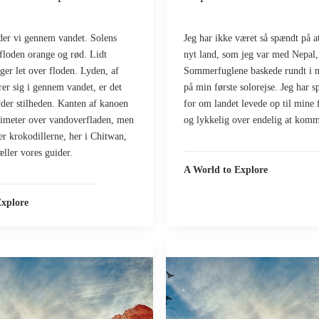
der vi gennem vandet. Solens
Jeg har ikke været så spændt på a
 floden orange og rød. Lidt
nyt land, som jeg var med Nepal,
ger let over floden. Lyden, af
Sommerfuglene baskede rundt i 
er sig i gennem vandet, er det
på min første solorejse. Jeg har 
yder stilheden. Kanten af kanoen
for om landet levede op til mine 
timeter over vandoverfladen, men
og lykkelig over endelig at komm
er krokodillerne, her i Chitwan,
æller vores guider.
A World to Explore
Explore