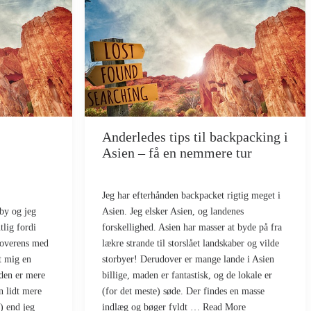
Anderledes tips til backpacking i
Asien – få en nemmere tur
Jeg har efterhånden backpacket rigtig meget i
 by og jeg
Asien. Jeg elsker Asien, og landenes
tlig fordi
forskellighed. Asien har masser at byde på fra
 overens med
lækre strande til storslået landskaber og vilde
et mig en
storbyer! Derudover er mange lande i Asien
 den er mere
billige, maden er fantastisk, og de lokale er
n lidt mere
(for det meste) søde. Der findes en masse
) end jeg
indlæg og bøger fyldt … Read More