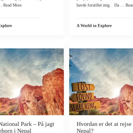
 … Read More
havde forstillet mig. Da … Rea
Explore
A World to Explore
ational Park – På jagt
Hvordan er det at rejse 
ehorn i Nepal
Nepal?