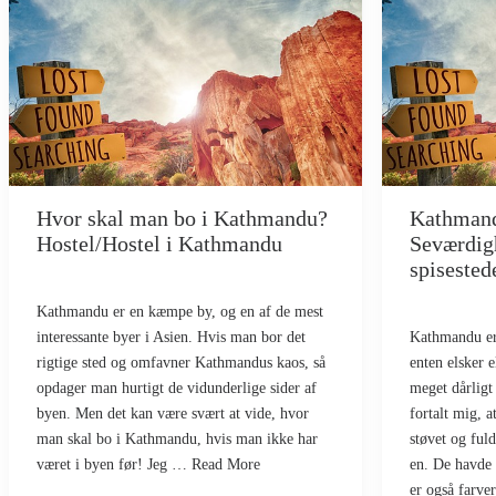
Hvor skal man bo i Kathmandu?
Kathmand
Hostel/Hostel i Kathmandu
Seværdigh
spisested
Kathmandu er en kæmpe by, og en af de mest
interessante byer i Asien. Hvis man bor det
Kathmandu er 
rigtige sted og omfavner Kathmandus kaos, så
enten elsker e
opdager man hurtigt de vidunderlige sider af
meget dårlig
byen. Men det kan være svært at vide, hvor
fortalt mig, 
man skal bo i Kathmandu, hvis man ikke har
støvet og fuld
været i byen før! Jeg … Read More
en. De havde
er også farve