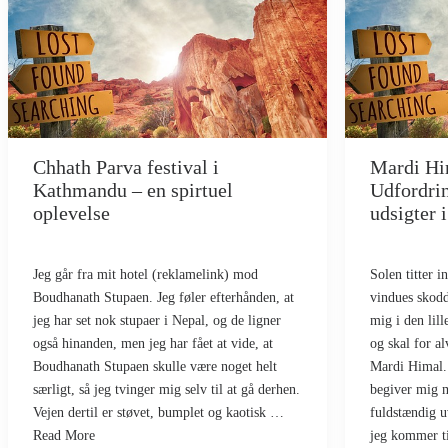
Chhath Parva festival i
Mardi Him
Kathmandu – en spirtuel
Udfordri
oplevelse
udsigter 
Jeg går fra mit hotel (reklamelink) mod
Solen titter 
Boudhanath Stupaen. Jeg føler efterhånden, at
vindues skodd
jeg har set nok stupaer i Nepal, og de ligner
mig i den lil
også hinanden, men jeg har fået at vide, at
og skal for a
Boudhanath Stupaen skulle være noget helt
Mardi Himal.
særligt, så jeg tvinger mig selv til at gå derhen.
begiver mig 
Vejen dertil er støvet, bumplet og kaotisk …
fuldstændig 
Read More
jeg kommer t