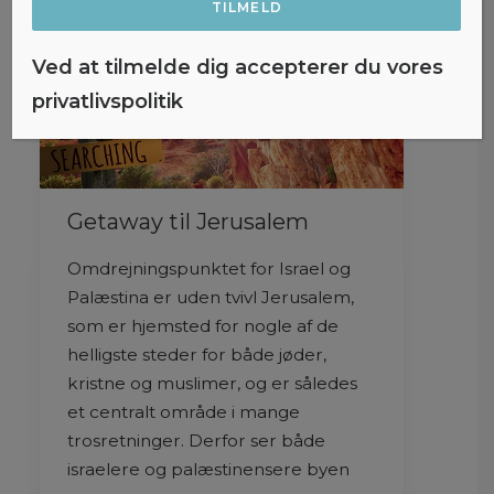
Ved at tilmelde dig accepterer du vores
privatlivspolitik
Getaway til Jerusalem
Omdrejningspunktet for Israel og
Palæstina er uden tvivl Jerusalem,
som er hjemsted for nogle af de
helligste steder for både jøder,
kristne og muslimer, og er således
et centralt område i mange
trosretninger. Derfor ser både
israelere og palæstinensere byen