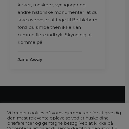
kirker, moskeer, synagoger og
andre historiske monumenter, at du
ikke overvejer at tage til Bethlehem
fordi du simpelthen ikke kan
rumme flere indtryk. Skynd dig at
komme på
Jane Away
Vi bruger cookies på vores hjemmeside for at give dig
den mest relevante oplevelse ved at huske dine
præferencer og gentagne besøg. Ved at klikke på
"Accepter alle", giver du samtykke til brugen af ​​ALLE