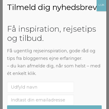
Jordan
Tilmeld dig nyhedsbrev
LUK
Mellemøsten er meget mere end
sand, beduiner, ørken, oliesheiker,
konflikter og maskingeværer. Det
Få inspiration, rejsetips
er også en vild historie, kultur,
og tilbud.
arkitektur, gæstfrihed, lange
sandstrande, svimlende natur, for
ikke at nævne den kulinariske
Få ugentlig rejseinspiration, gode råd og
oplevelse – særligt falafler og
tips fra bloggernes ejne erfaringer.
hummus. Vi gik langs
– du kan afmelde dig, når som helst – med
ét enkelt klik.
Jane Away