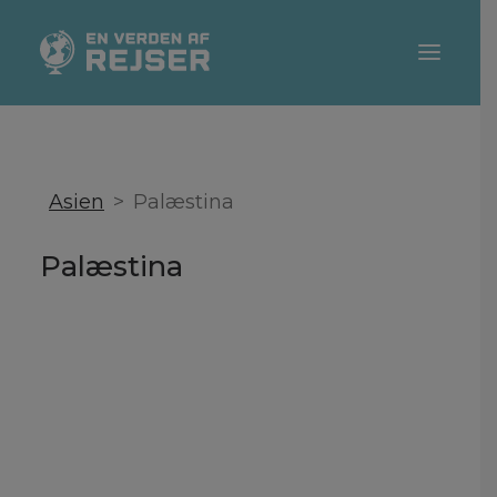
DESTINATIONER
REJSETIPS
Asien
Palæstina
TEMAER
Palæstina
REJSEBLOGGERE
SEARCH